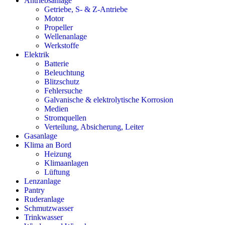
Antriebsanlage
Getriebe, S- & Z-Antriebe
Motor
Propeller
Wellenanlage
Werkstoffe
Elektrik
Batterie
Beleuchtung
Blitzschutz
Fehlersuche
Galvanische & elektrolytische Korrosion
Medien
Stromquellen
Verteilung, Absicherung, Leiter
Gasanlage
Klima an Bord
Heizung
Klimaanlagen
Lüftung
Lenzanlage
Pantry
Ruderanlage
Schmutzwasser
Trinkwasser